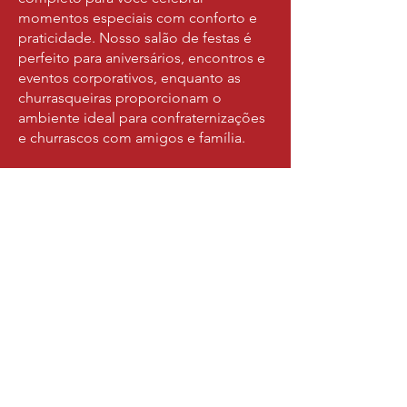
momentos especiais com conforto e
praticidade. Nosso salão de festas é
perfeito para aniversários, encontros e
eventos corporativos, enquanto as
churrasqueiras proporcionam o
ambiente ideal para confraternizações
e churrascos com amigos e família.
Com estrutura moderna e versátil, o
espaço garante que cada evento seja
único, seguro e divertido, sem abrir
mão do conforto que você merece.
Faça sua locação agora!