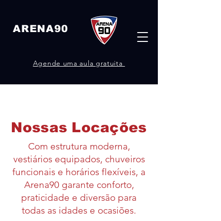
ARENA90
Agende uma aula gratuita
Nossas Locações
Com estrutura moderna,
vestiários equipados, chuveiros
funcionais e horários flexíveis, a
Arena90 garante conforto,
praticidade e diversão para
todas as idades e ocasiões.