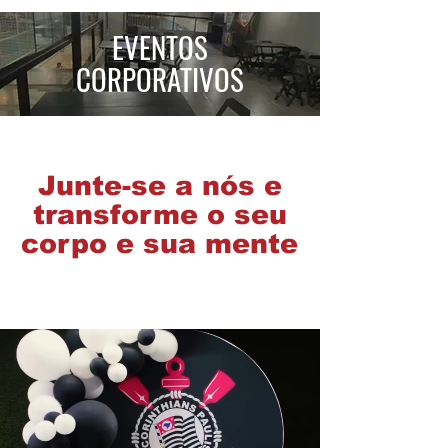
EVENTOS
CORPORATIVOS
Junte-se a nós e
transforme o seu
corpo e sua mente