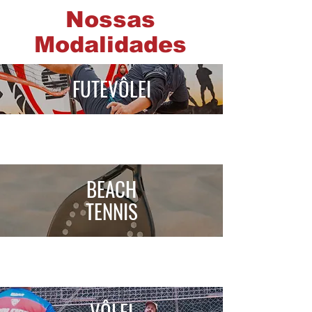
Nossas
Modalidades
FUTEVÔLEI
BEACH
TENNIS
VÔLEI