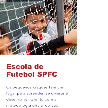
Escola de
Futebol SPFC
Os pequenos craques têm um
lugar para aprender, se divertir e
desenvolver talento com a
metodologia oficial do São